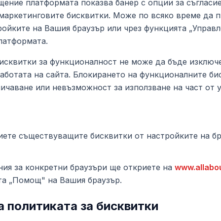
ение платформата показва банер с опции за съгласие
маркетинговите бисквитки. Може по всяко време да 
ройките на Вашия браузър или чрез функцията „Управл
латформата.
исквитки за функционалност не може да бъде изключе
аботата на сайта. Блокирането на функционалните б
ичаване или невъзможност за използване на част от у
ете съществуващите бисквитки от настройките на бр
ния за конкретни браузъри ще откриете на
www.allabo
та „Помощ" на Вашия браузър.
 политиката за бисквитки