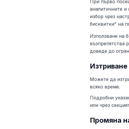
При първо посещ
аналитичните и 
избор чрез наст
бисквитки" на п
Използване на б
възпрепятства р
доведе до огран
Изтриване
Можете да изтри
всяко време.
Подробни указа
или чрез секция
Промяна на