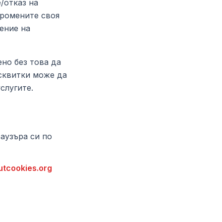
/отказ на
промените своя
ение на
но без това да
исквитки може да
слугите.
аузъра си по
utcookies.org