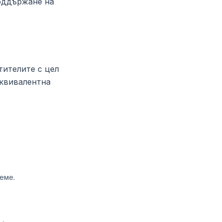
оддържане на
тителите с цел
еквивалентна
еме.